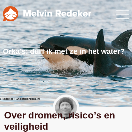
Orka’s: durf ik met ze in het water?
Over dromen, risico’s en
veiligheid